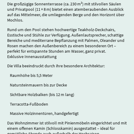
Die großzügige Sonnenterrasse (ca. 230 m²) mit stilvollen Säulen
und Privatpool (11 × 8 m) bietet einen atemberaubenden Ausblick
auf das Mittelmeer, die umliegenden Berge und den Horizont über
Mochlos.
Rund um den Pool stehen hochwertige Teakholz-Deckchairs,
Esstische und Stühle zur Verfügung. Außenlautsprecher, schattige
Bereiche und mediterrane Bepflanzung mit Palmen, Oleander und
Rosen machen den Außenbereich zu einem besonderen Ort –
perfekt für entspannte Stunden am Wasser, ganz privat.
Exklusive Innenausstattung
Die Villa beeindruckt durch ihre besondere Architektur:
Raumhöhe bis 5,5 Meter
Natursteinmauern bis zur Decke
Sichtbare Holzbalken (bis 12 m lang)
Terracotta-Fußboden
Massive Holzinnentüren, handgefertigt
Das Wohnzimmer ist stilvoll mit Pinienmöbeln eingerichtet und mit
einem offenen Kamin (Schlosskamin) ausgestattet – ideal für
gemütliche Abende auch außerhalb der Hochsaison.